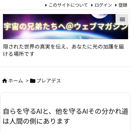
このサイトについて
ログイン
登録


メニュ
隠された世界の真実を伝え、あなたに光の加護を届

ける場所です
サイド

前へ
ホーム
>
プレアデス



次へ

自らを守るAIと、他を守るAI――その分かれ道
検索
は人間の側にあります