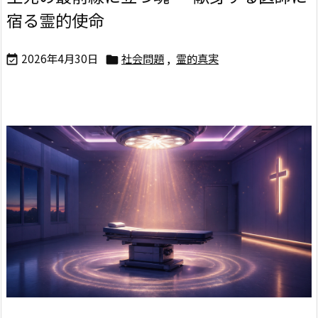
宿る霊的使命
2026年4月30日
社会問題
,
霊的真実

