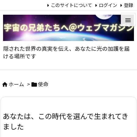
このサイトについて
ログイン
登録


メニュ
隠された世界の真実を伝え、あなたに光の加護を届

ける場所です
サイド

前へ
ホーム
>
使命



次へ

あなたは、この時代を選んで生まれてき
検索
ました