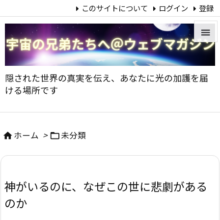
このサイトについて
ログイン
登録


メニュ
隠された世界の真実を伝え、あなたに光の加護を届

ける場所です
サイド

前へ
ホーム
>
未分類



次へ

神がいるのに、なぜこの世に悲劇がある
検索
のか