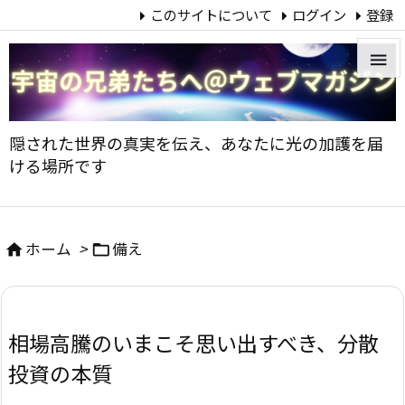
このサイトについて
ログイン
登録


メニュ
隠された世界の真実を伝え、あなたに光の加護を届

ける場所です
サイド

前へ
ホーム
>
備え



次へ

相場高騰のいまこそ思い出すべき、分散
検索
投資の本質