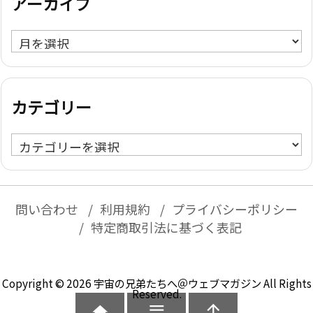
アーカイブ
ア
ー
カ
イ
カテゴリー
ブ
カ
テ
ゴ
リ
問い合わせ
利用規約
プライバシーポリシー
ー
特定商取引法に基づく表記
Copyright ©
2026
宇宙の兄弟たちへ＠ウェブマガジン
All Rights
Reserved.


