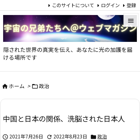
このサイトについて
ログイン
登録


メニュ
隠された世界の真実を伝え、あなたに光の加護を届

ける場所です
サイド

前へ
ホーム
>
政治



次へ

中国と日本の関係、洗脳された日本人
検索
2021年7月26日
2022年8月23日
政治


