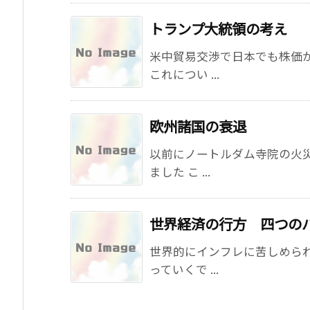
トランプ大統領の考え
米中貿易交渉で日本でも株価
これについ ...
欧州諸国の衰退
以前にノートルダム寺院の火
ました こ ...
世界経済の行方 四つの
世界的にインフレに苦しめら
っていくで ...