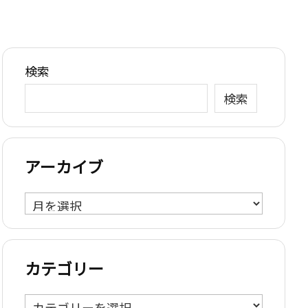
検索
検索
アーカイブ
ア
ー
カ
イ
カテゴリー
ブ
カ