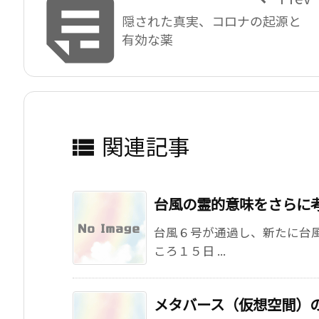

隠された真実、コロナの起源と
有効な薬
関連記事

台風の霊的意味をさらに
台風６号が通過し、新たに台
ころ１５日 ...
メタバース（仮想空間）