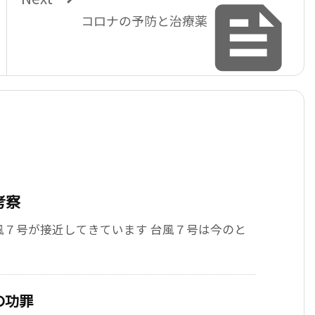

コロナの予防と治療薬
考察
風７号が接近してきています 台風７号は今のと
の功罪