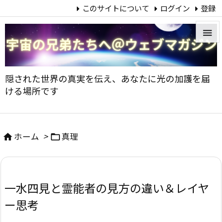
このサイトについて
ログイン
登録


メニュ
隠された世界の真実を伝え、あなたに光の加護を届

ける場所です
サイド

前へ
ホーム
>
真理



次へ

一水四見と霊能者の見方の違い＆レイヤ
検索
ー思考