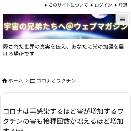
このサイトについて
ログイン
登録


メニュ
隠された世界の真実を伝え、あなたに光の加護を届

ける場所です
サイド

前へ
ホーム
>
コロナとワクチン



次へ

コロナは再感染するほど害が増加するワ
検索
クチンの害も接種回数が増えるほど増加
する￼