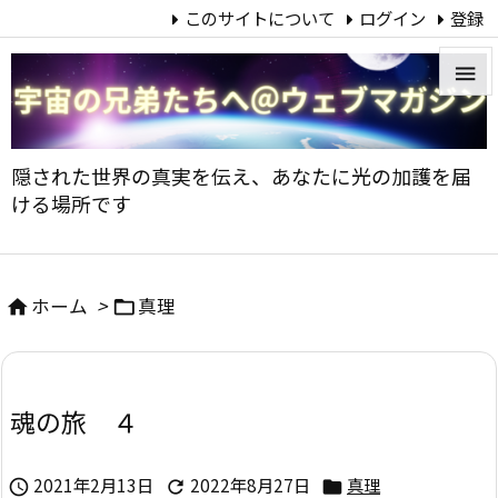
このサイトについて
ログイン
登録


メニュ
隠された世界の真実を伝え、あなたに光の加護を届

ける場所です
サイド

前へ
ホーム
>
真理



次へ

魂の旅 ４
検索
2021年2月13日
2022年8月27日
真理


