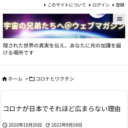
このサイトについて
ログイン
登録


メニュ
隠された世界の真実を伝え、あなたに光の加護を届

ける場所です
サイド

前へ
ホーム
>
コロナとワクチン



次へ

コロナが日本でそれほど広まらない理由
検索
2020年10月20日
2022年9月16日

