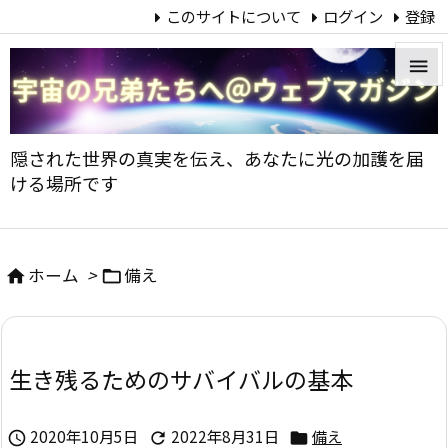
このサイトについて
ログイン
登録


メニュ
隠された世界の真実を伝え、あなたに光の加護を届

ける場所です
サイド

前へ
ホーム
>
備え



次へ

生き残るためのサバイバルの基本
検索
2020年10月5日
2022年8月31日
備え


