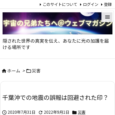
このサイトについて
ログイン
登録


メニュ
隠された世界の真実を伝え、あなたに光の加護を届

ける場所です
サイド

前へ
ホーム
>
災害



次へ

千葉沖での地震の誤報は回避された印？
検索
2020年7月31日
2022年9月1日
災害


