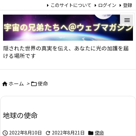
このサイトについて
ログイン
登録


メニュ
隠された世界の真実を伝え、あなたに光の加護を届

ける場所です
サイド

前へ
ホーム
>
使命



次へ

地球の使命
検索
2022年8月10日
2022年8月21日
使命


