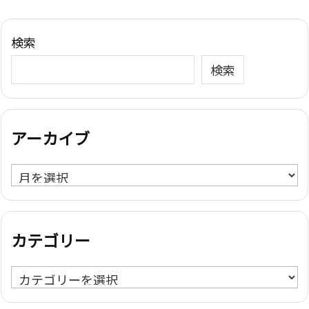
検索
検索
アーカイブ
ア
ー
カ
イ
カテゴリー
ブ
カ
テ