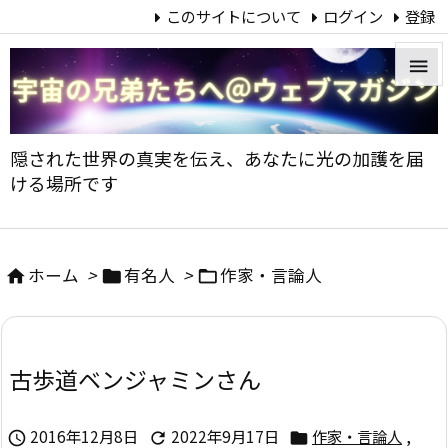
このサイトについて
ログイン
登録


メニュ
隠された世界の真実を伝え、あなたに光の加護を届

ける場所です
サイド

前へ
ホーム
>
有名人
>
作家・言論人




次へ

古歩道ベンジャミンさん
検索
2016年12月8日
2022年9月17日
作家・言論人
,


