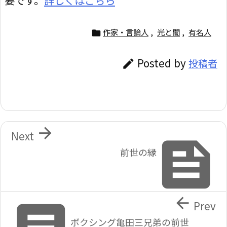
要です。
詳しくはこちら
作家・言論人
,
光と闇
,
有名人

Posted by
投稿者


Next

前世の縁

Prev
ボクシング亀田三兄弟の前世