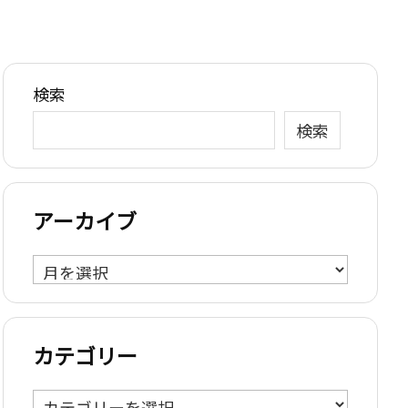
検索
検索
アーカイブ
ア
ー
カ
イ
カテゴリー
ブ
カ