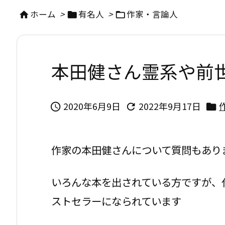
ホーム
>
有名人
>
作家・言論人



本田健さん霊系や前
2020年6月9日
2022年9月17日



作家の本田健さんについて質問もあり
いろんな本を出されている方ですが、
ストセラーになられています