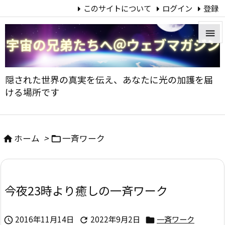
このサイトについて
ログイン
登録


メニュ
隠された世界の真実を伝え、あなたに光の加護を届

ける場所です
サイド

前へ
ホーム
>
一斉ワーク



次へ

今夜23時より癒しの一斉ワーク
検索
2016年11月14日
2022年9月2日
一斉ワーク


