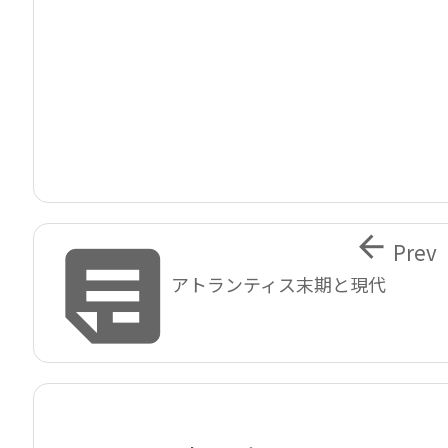


Prev
アトランティス末期と現代