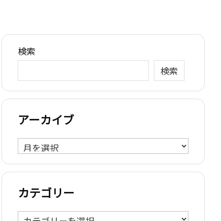
検索
検索
アーカイブ
ア
ー
カ
イ
カテゴリー
ブ
カ