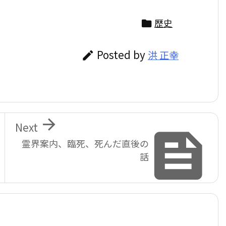
歴史

Posted by
洪 正幸


Next

霊界案内、臨死、死んだ直後の
話