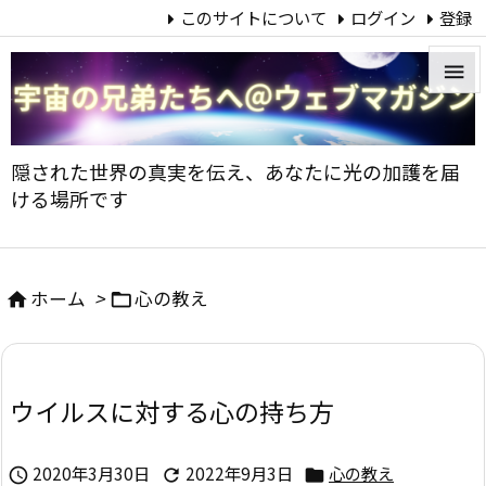
このサイトについて
ログイン
登録


メニュ
隠された世界の真実を伝え、あなたに光の加護を届

ける場所です
サイド

前へ
ホーム
>
心の教え



次へ

ウイルスに対する心の持ち方
検索
2020年3月30日
2022年9月3日
心の教え


