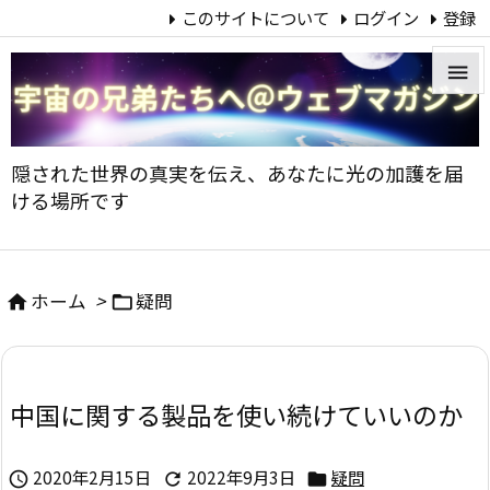
このサイトについて
ログイン
登録


メニュ
隠された世界の真実を伝え、あなたに光の加護を届

ける場所です
サイド

前へ
ホーム
>
疑問



次へ

中国に関する製品を使い続けていいのか
検索
2020年2月15日
2022年9月3日
疑問


