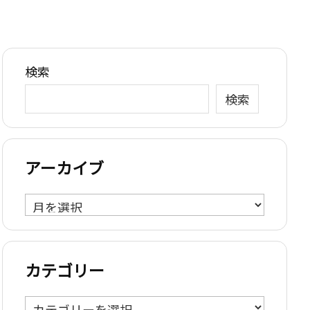
検索
検索
アーカイブ
ア
ー
カ
イ
カテゴリー
ブ
カ