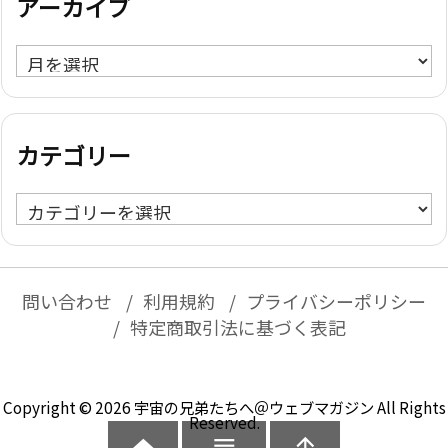
アーカイブ
ア
ー
カ
イ
カテゴリー
ブ
カ
テ
ゴ
リ
問い合わせ
利用規約
プライバシーポリシー
ー
特定商取引法に基づく表記
Copyright ©
2026
宇宙の兄弟たちへ＠ウェブマガジン
All Rights
Reserved.

