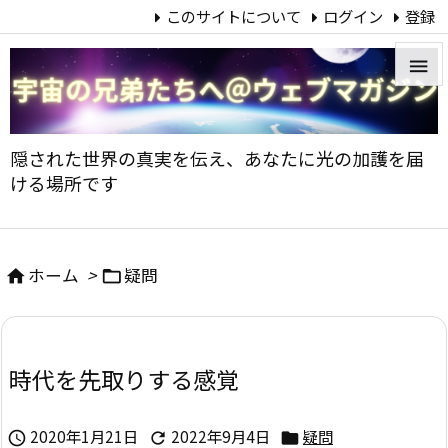
このサイトについて
ログイン
登録


メニュ
隠された世界の真実を伝え、あなたに光の加護を届

ける場所です
サイド

前へ
ホーム
>
疑問



次へ

時代を先取りする感覚
検索
2020年1月21日
2022年9月4日
疑問


