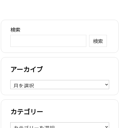
検索
検索
アーカイブ
ア
ー
カ
イ
カテゴリー
ブ
カ