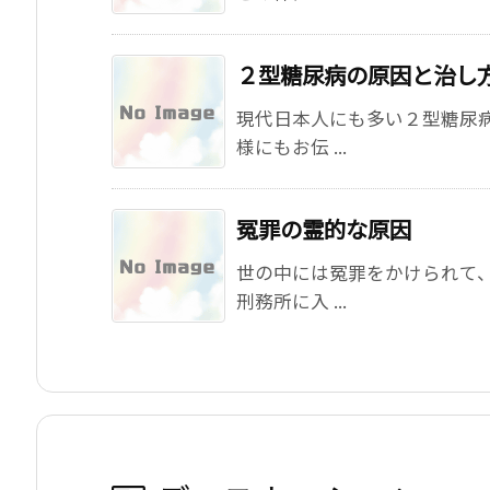
２型糖尿病の原因と治し
現代日本人にも多い２型糖尿
様にもお伝 ...
冤罪の霊的な原因
世の中には冤罪をかけられて
刑務所に入 ...