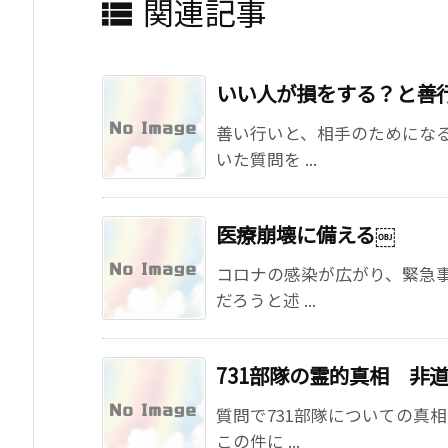
関連記事

いい人が損をする？と善
善い行いと、相手のためになる
いた質問を ...
医療崩壊に備える￼
コロナの感染が広がり、緊急
だろうと述 ...
731部隊の霊的真相 非
質問で731部隊についての真
この件に ...