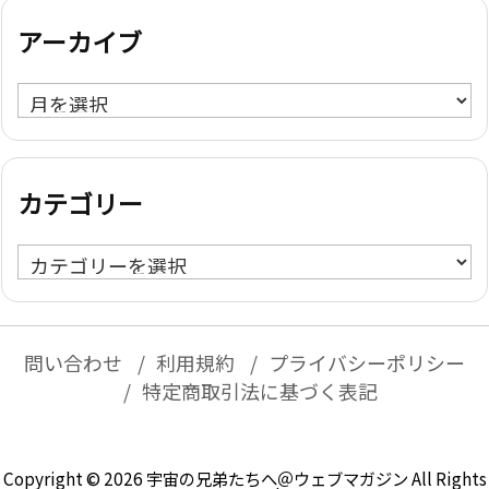
アーカイブ
ア
ー
カ
イ
カテゴリー
ブ
カ
テ
ゴ
リ
問い合わせ
利用規約
プライバシーポリシー
ー
特定商取引法に基づく表記
Copyright ©
2026
宇宙の兄弟たちへ＠ウェブマガジン
All Rights