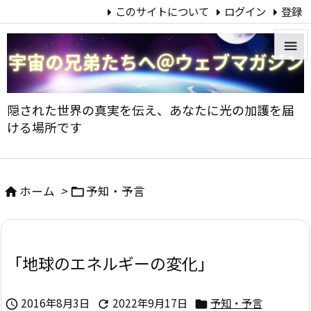
このサイトについて
ログイン
登録


メニュ
隠された世界の真実を伝え、あなたに光の加護を届

ける場所です
サイド

前へ
ホーム
>
予知・予言



次へ

「地球のエネルギーの変化」
検索
2016年8月3日
2022年9月17日
予知・予言


