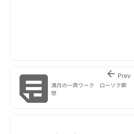


Prev
満月の一斉ワーク ローソク瞑
想