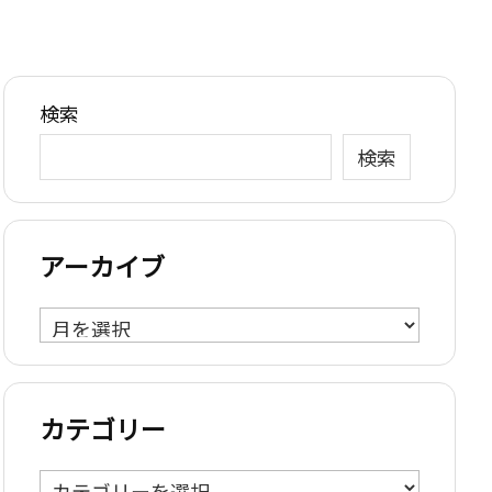
検索
検索
アーカイブ
ア
ー
カ
イ
カテゴリー
ブ
カ