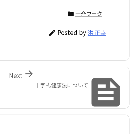
一斉ワーク

Posted by
洪 正幸


Next

十字式健康法について