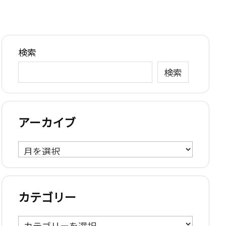
検索
検索
アーカイブ
ア
ー
カ
イ
カテゴリー
ブ
カ