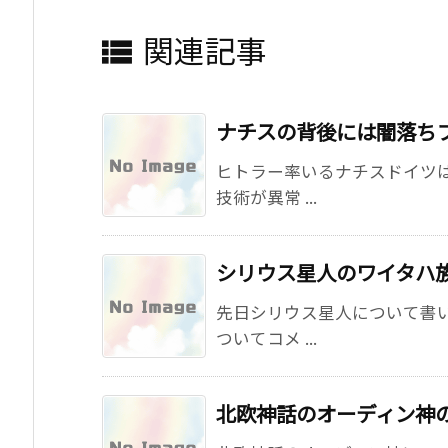
関連記事

ナチスの背後には闇落ち
ヒトラー率いるナチスドイツ
技術が異常 ...
シリウス星人のワイタハ
先日シリウス星人について書
ついてコメ ...
北欧神話のオーディン神