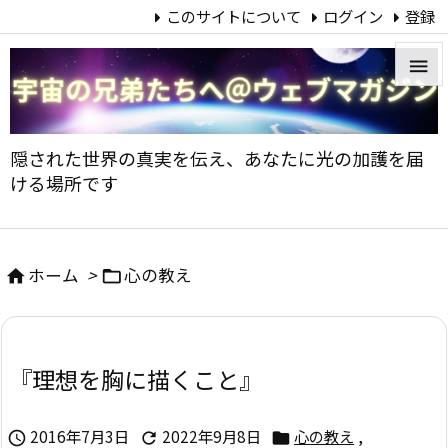
このサイトについて
ログイン
登録


メニュ
隠された世界の真実を伝え、あなたに光の加護を届

ける場所です
サイド

前へ
ホーム
>
心の教え



次へ

『理想を胸に描くこと』
検索
2016年7月3日
2022年9月8日
心の教え
,


