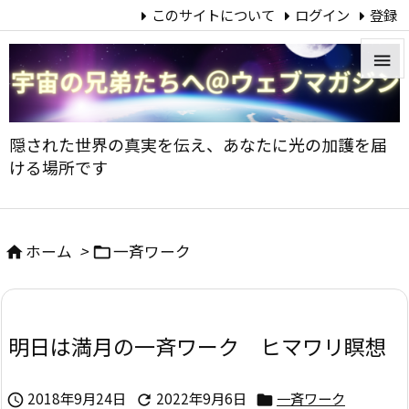
このサイトについて
ログイン
登録


メニュ
隠された世界の真実を伝え、あなたに光の加護を届

ける場所です
サイド

前へ
ホーム
>
一斉ワーク



次へ

明日は満月の一斉ワーク ヒマワリ瞑想
検索
2018年9月24日
2022年9月6日
一斉ワーク


