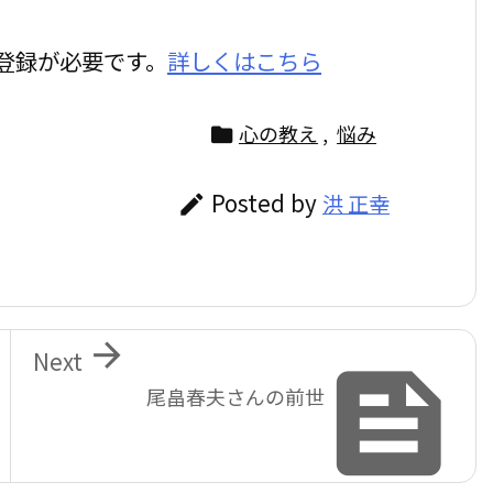
登録が必要です。
詳しくはこちら
心の教え
,
悩み

Posted by
洪 正幸


Next

尾畠春夫さんの前世