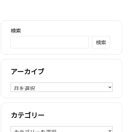
検索
検索
アーカイブ
ア
ー
カ
イ
カテゴリー
ブ
カ