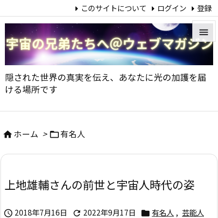
このサイトについて
ログイン
登録


メニュ
隠された世界の真実を伝え、あなたに光の加護を届

ける場所です
サイド

前へ
ホーム
>
有名人



次へ

上地雄輔さんの前世と宇宙人時代の姿
検索
2018年7月16日
2022年9月17日
有名人
,
芸能人


