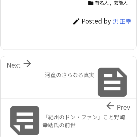
有名人
,
芸能人

Posted by
洪 正幸


Next

河童のさらなる真実


Prev
「紀州のドン・ファン」こと野崎
幸助氏の前世