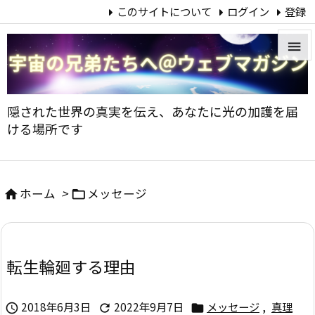
このサイトについて
ログイン
登録


メニュ
隠された世界の真実を伝え、あなたに光の加護を届

ける場所です
サイド

前へ
ホーム
>
メッセージ



次へ

転生輪廻する理由
検索
2018年6月3日
2022年9月7日
メッセージ
,
真理


