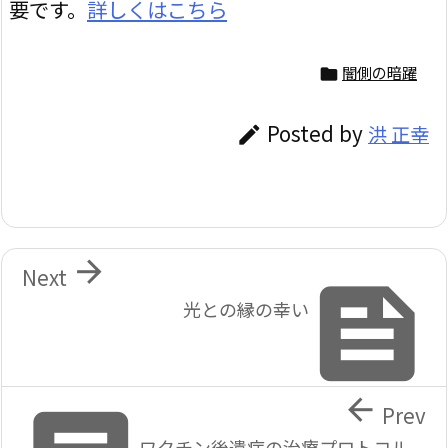
要です。
詳しくはこちら
闇側の暗躍

Posted by
洪 正幸


Next

光との縁の幸い

Prev
ワクチン後遺症の治療プロトコル