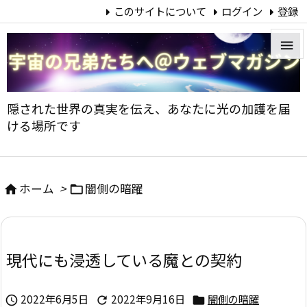
このサイトについて
ログイン
登録


メニュ
隠された世界の真実を伝え、あなたに光の加護を届

ける場所です
サイド

前へ
ホーム
>
闇側の暗躍



次へ

現代にも浸透している魔との契約
検索
2022年6月5日
2022年9月16日
闇側の暗躍


