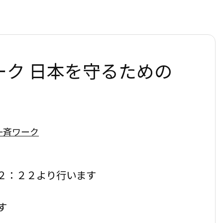
ク 日本を守るための
一斉ワーク
２：２２より行います
す