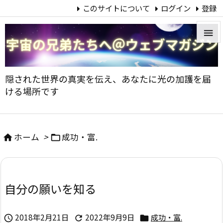
このサイトについて
ログイン
登録


メニュ
隠された世界の真実を伝え、あなたに光の加護を届

ける場所です
サイド

前へ
ホーム
>
成功・富.



次へ

自分の願いを知る
検索
2018年2月21日
2022年9月9日
成功・富.


