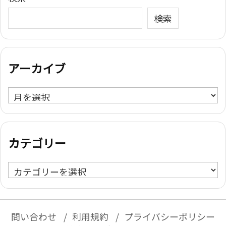
検索
アーカイブ
ア
ー
カ
イ
カテゴリー
ブ
カ
テ
ゴ
リ
問い合わせ
利用規約
プライバシーポリシー
ー