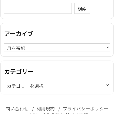
検索
アーカイブ
ア
ー
カ
イ
カテゴリー
ブ
カ
テ
ゴ
リ
問い合わせ
利用規約
プライバシーポリシー
ー