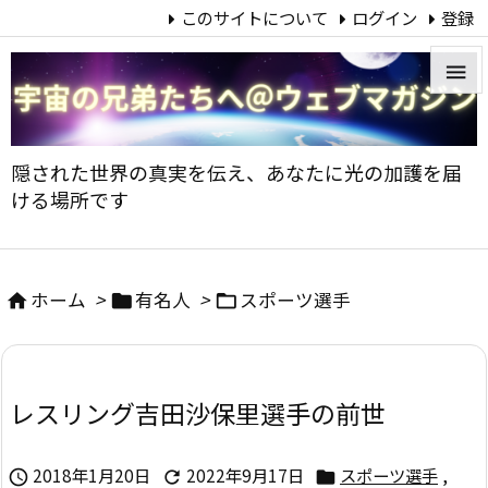
このサイトについて
ログイン
登録


メニュ
隠された世界の真実を伝え、あなたに光の加護を届

ける場所です
サイド

前へ
ホーム
>
有名人
>
スポーツ選手




次へ

レスリング吉田沙保里選手の前世
検索
2018年1月20日
2022年9月17日
スポーツ選手
,


