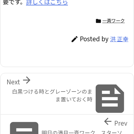
要です。
詳しくはこちら
一斉ワーク

Posted by
洪 正幸


Next

白黒つける時とグレーゾーンのま
ま置いておく時

Prev
明日の満月一斉ワーク スターソ