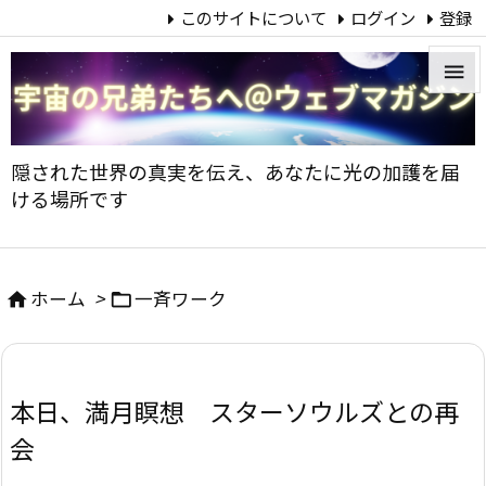
このサイトについて
ログイン
登録


メニュ
隠された世界の真実を伝え、あなたに光の加護を届

ける場所です
サイド

前へ
ホーム
>
一斉ワーク



次へ

本日、満月瞑想 スターソウルズとの再
検索
会