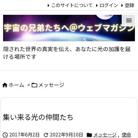
このサイトについて
ログイン
登録


メニュ
隠された世界の真実を伝え、あなたに光の加護を届

ける場所です
サイド

前へ
ホーム
>
メッセージ



次へ

集い来る光の仲間たち
検索
2017年6月2日
2022年9月10日
メッセージ
,
使命


