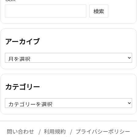
検索
アーカイブ
ア
ー
カ
イ
カテゴリー
ブ
カ
テ
ゴ
リ
問い合わせ
利用規約
プライバシーポリシー
ー