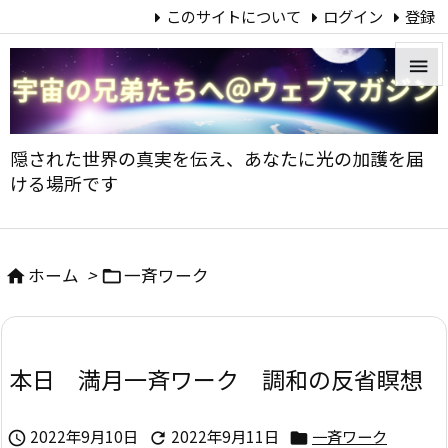
このサイトについて
ログイン
登録


メニュ
隠された世界の真実を伝え、あなたに光の加護を届

ける場所です
サイド

前へ
ホーム
>
一斉ワーク



次へ

本日 満月一斉ワーク 調和の反省瞑想
検索
2022年9月10日
2022年9月11日
一斉ワーク


