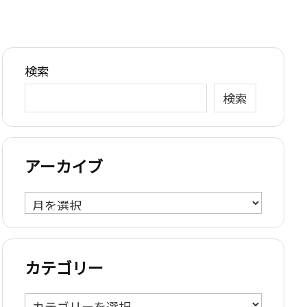
検索
検索
アーカイブ
ア
ー
カ
イ
カテゴリー
ブ
カ