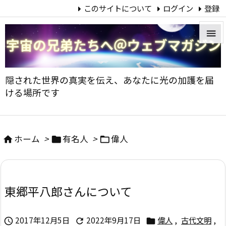
このサイトについて
ログイン
登録


メニュ
隠された世界の真実を伝え、あなたに光の加護を届

ける場所です
サイド

前へ
ホーム
>
有名人
>
偉人




次へ

東郷平八郎さんについて
検索
2017年12月5日
2022年9月17日
偉人
,
古代文明
,


