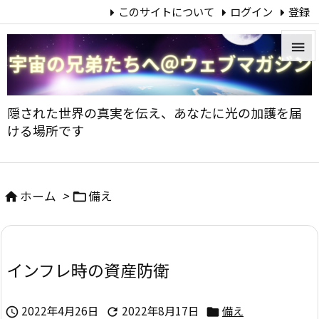
このサイトについて
ログイン
登録


メニュ
隠された世界の真実を伝え、あなたに光の加護を届

ける場所です
サイド

前へ
ホーム
>
備え



次へ

インフレ時の資産防衛
検索
2022年4月26日
2022年8月17日
備え


