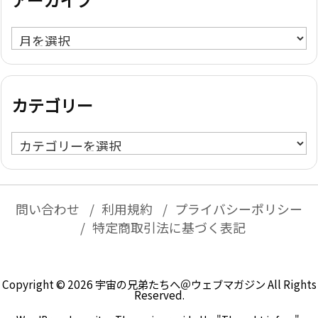
アーカイブ
ア
ー
カ
イ
カテゴリー
ブ
カ
テ
ゴ
リ
問い合わせ
利用規約
プライバシーポリシー
ー
特定商取引法に基づく表記
Copyright ©
2026
宇宙の兄弟たちへ＠ウェブマガジン
All Rights
Reserved.