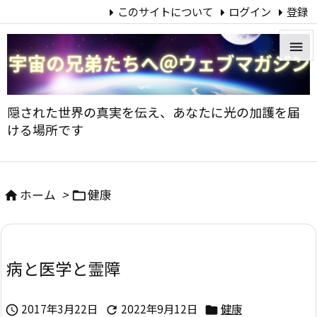
このサイトについて
ログイン
登録


メニュ
隠された世界の真実を伝え、あなたに光の加護を届

ける場所です
サイド

前へ
ホーム
>
健康



次へ

病と医学と霊障
検索
2017年3月22日
2022年9月12日
健康


