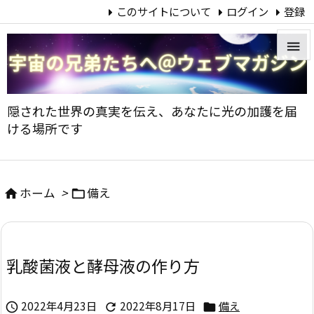
このサイトについて
ログイン
登録


メニュ
隠された世界の真実を伝え、あなたに光の加護を届

ける場所です
サイド

前へ
ホーム
>
備え



次へ

乳酸菌液と酵母液の作り方
検索
2022年4月23日
2022年8月17日
備え


