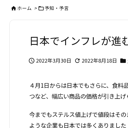
ホーム
>
予知・予言


日本でインフレが進
2022年3月30日
2022年8月18日



４月1日からは日本でもさらに、食料
つなど、幅広い商品の価格が引き上げ
今までもステルス値上げで値段はその
ような企業も日本では多くありました