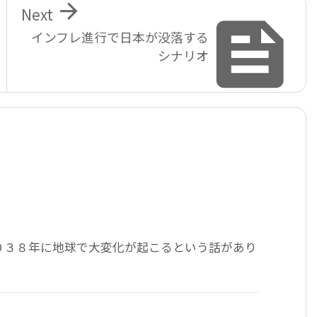

Next

インフレ進行で日本が没落する
シナリオ
０３８年に地球で大変化が起こるという話があり