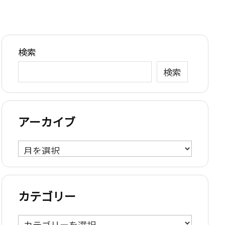
検索
検索
アーカイブ
ア
ー
カ
イ
カテゴリー
ブ
カ