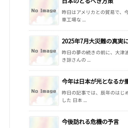
日本のとるべき方策
昨日はアメリカとの貿易で、今
車工場な ...
2025年7月大災難の真
昨日の夢の続きの前に、大津
き諒さんの ...
今年は日本が光となるか
昨日の記事では、辰年のはじ
した 日本 ...
今後訪れる危機の予言