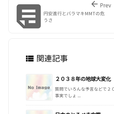


Prev
円安進行とバラマキMMTの危
うさ
関連記事

２０３８年の地球大変化
質問でいろんな予言などで２
事実でしょ ...