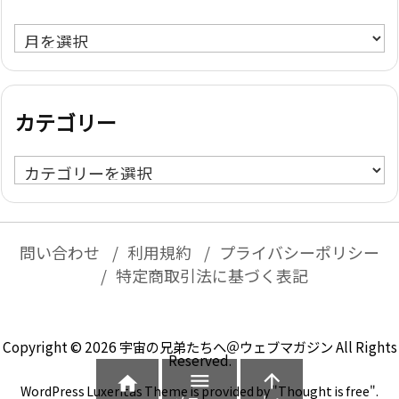
ア
ー
カ
イ
カテゴリー
ブ
カ
テ
ゴ
リ
問い合わせ
利用規約
プライバシーポリシー
ー
特定商取引法に基づく表記
Copyright ©
2026
宇宙の兄弟たちへ＠ウェブマガジン
All Rights
Reserved.



WordPress Luxeritas Theme is provided by "
Thought is free
".