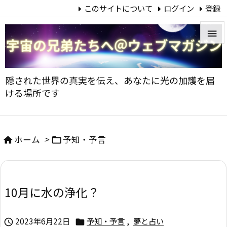
このサイトについて
ログイン
登録


メニュ
隠された世界の真実を伝え、あなたに光の加護を届

ける場所です
サイド

前へ
ホーム
>
予知・予言



次へ

10月に水の浄化？
検索
2023年6月22日
予知・予言
,
夢と占い

