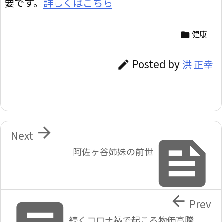
要です。
詳しくはこちら
健康

Posted by
洪 正幸


Next

阿佐ヶ谷姉妹の前世

Prev
続くコロナ禍で起こる物価高騰、