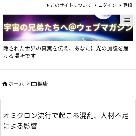
このサイトについて
ログイン
登録


メニュ
隠された世界の真実を伝え、あなたに光の加護を届

ける場所です
サイド

前へ
ホーム
>
健康



次へ

オミクロン流行で起こる混乱、人材不足
検索
による影響