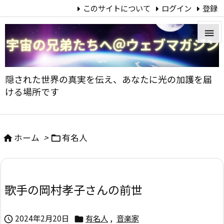
このサイトについて
ログイン
登録


メニュ
隠された世界の真実を伝え、あなたに光の加護を届

ける場所です
サイド

前へ
ホーム
>
有名人



次へ

歌手の岡村孝子さんの前世
検索
2024年2月20日
有名人
,
音楽家

