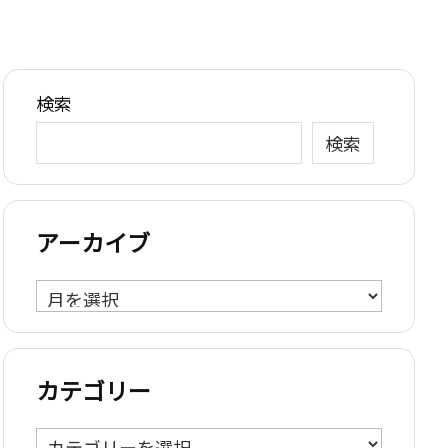
検索
検索
アーカイブ
ア
ー
カ
イ
カテゴリー
ブ
カ