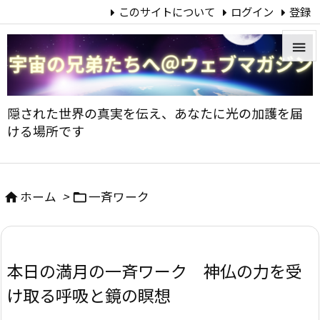
このサイトについて
ログイン
登録


メニュ
隠された世界の真実を伝え、あなたに光の加護を届

ける場所です
サイド

前へ
ホーム
>
一斉ワーク



次へ

本日の満月の一斉ワーク 神仏の力を受
検索
け取る呼吸と鏡の瞑想