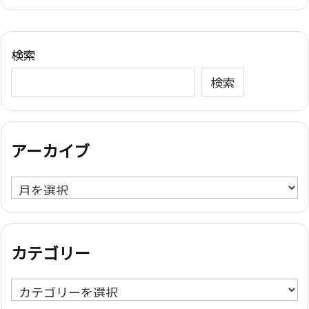
検索
検索
アーカイブ
ア
ー
カ
イ
カテゴリー
ブ
カ
テ