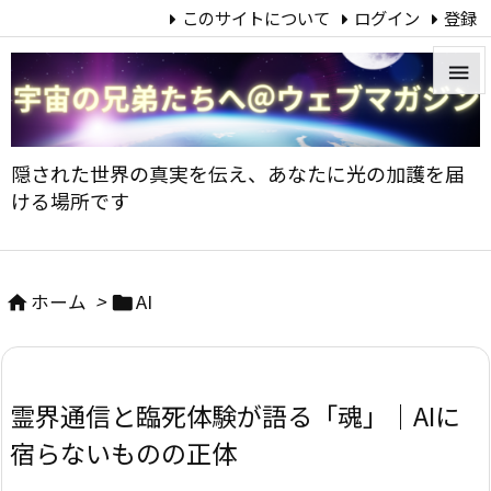
このサイトについて
ログイン
登録


メニュ
隠された世界の真実を伝え、あなたに光の加護を届

ける場所です
サイド

前へ
ホーム
>
AI



次へ

霊界通信と臨死体験が語る「魂」｜AIに
検索
宿らないものの正体